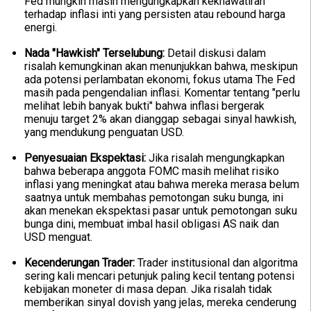
Fed mungkin masih mengungkapkan kekhawatiran
terhadap inflasi inti yang persisten atau rebound harga
energi.
Nada "Hawkish" Terselubung:
Detail diskusi dalam
risalah kemungkinan akan menunjukkan bahwa, meskipun
ada potensi perlambatan ekonomi, fokus utama The Fed
masih pada pengendalian inflasi. Komentar tentang "perlu
melihat lebih banyak bukti" bahwa inflasi bergerak
menuju target 2% akan dianggap sebagai sinyal hawkish,
yang mendukung penguatan USD.
Penyesuaian Ekspektasi:
Jika risalah mengungkapkan
bahwa beberapa anggota FOMC masih melihat risiko
inflasi yang meningkat atau bahwa mereka merasa belum
saatnya untuk membahas pemotongan suku bunga, ini
akan menekan ekspektasi pasar untuk pemotongan suku
bunga dini, membuat imbal hasil obligasi AS naik dan
USD menguat.
Kecenderungan Trader:
Trader institusional dan algoritma
sering kali mencari petunjuk paling kecil tentang potensi
kebijakan moneter di masa depan. Jika risalah tidak
memberikan sinyal dovish yang jelas, mereka cenderung