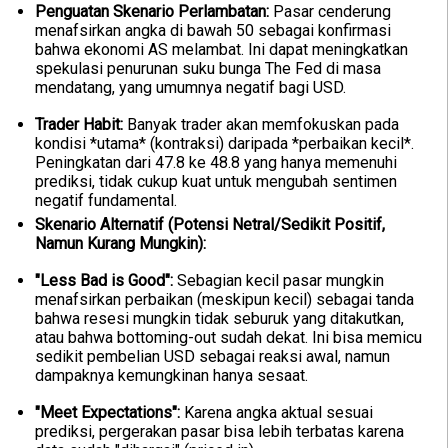
Penguatan Skenario Perlambatan:
Pasar cenderung
menafsirkan angka di bawah 50 sebagai konfirmasi
bahwa ekonomi AS melambat. Ini dapat meningkatkan
spekulasi penurunan suku bunga The Fed di masa
mendatang, yang umumnya negatif bagi USD.
Trader Habit:
Banyak trader akan memfokuskan pada
kondisi *utama* (kontraksi) daripada *perbaikan kecil*.
Peningkatan dari 47.8 ke 48.8 yang hanya memenuhi
prediksi, tidak cukup kuat untuk mengubah sentimen
negatif fundamental.
Skenario Alternatif (Potensi Netral/Sedikit Positif,
Namun Kurang Mungkin):
"Less Bad is Good":
Sebagian kecil pasar mungkin
menafsirkan perbaikan (meskipun kecil) sebagai tanda
bahwa resesi mungkin tidak seburuk yang ditakutkan,
atau bahwa bottoming-out sudah dekat. Ini bisa memicu
sedikit pembelian USD sebagai reaksi awal, namun
dampaknya kemungkinan hanya sesaat.
"Meet Expectations":
Karena angka aktual sesuai
prediksi, pergerakan pasar bisa lebih terbatas karena