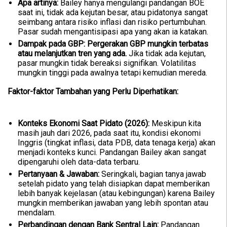
Apa artinya:
Bailey hanya mengulangi pandangan BOE
saat ini, tidak ada kejutan besar, atau pidatonya sangat
seimbang antara risiko inflasi dan risiko pertumbuhan.
Pasar sudah mengantisipasi apa yang akan ia katakan.
Dampak pada GBP:
Pergerakan GBP mungkin terbatas
atau melanjutkan tren yang ada.
Jika tidak ada kejutan,
pasar mungkin tidak bereaksi signifikan. Volatilitas
mungkin tinggi pada awalnya tetapi kemudian mereda.
Faktor-faktor Tambahan yang Perlu Diperhatikan:
Konteks Ekonomi Saat Pidato (2026):
Meskipun kita
masih jauh dari 2026, pada saat itu, kondisi ekonomi
Inggris (tingkat inflasi, data PDB, data tenaga kerja) akan
menjadi konteks kunci. Pandangan Bailey akan sangat
dipengaruhi oleh data-data terbaru.
Pertanyaan & Jawaban:
Seringkali, bagian tanya jawab
setelah pidato yang telah disiapkan dapat memberikan
lebih banyak kejelasan (atau kebingungan) karena Bailey
mungkin memberikan jawaban yang lebih spontan atau
mendalam.
Perbandingan dengan Bank Sentral Lain:
Pandangan