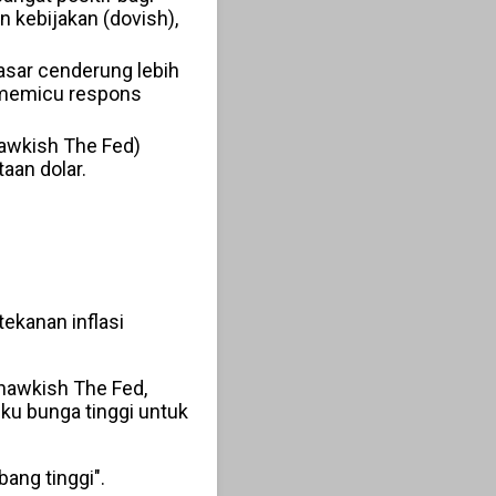
 kebijakan (dovish),
pasar cenderung lebih
an memicu respons
hawkish The Fed)
aan dolar.
tekanan inflasi
hawkish The Fed,
ku bunga tinggi untuk
bang tinggi".