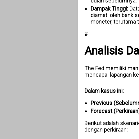
bulan sebelumnya.
Dampak Tinggi:
Data
diamati oleh bank s
moneter, terutama t
#
Analisis D
The Fed memiliki manda
mencapai lapangan ker
Dalam kasus ini:
Previous (Sebelumn
Forecast (Perkiraan)
Berikut adalah skenar
dengan perkiraan: