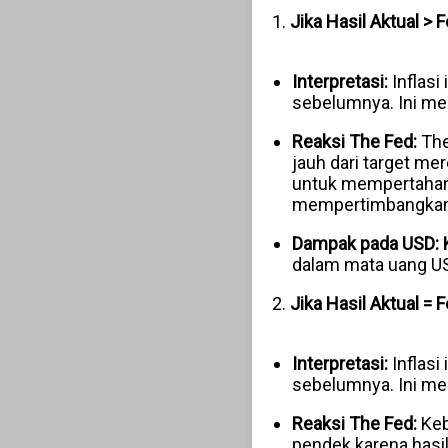
1.
Jika Hasil Aktual > F
Interpretasi:
Inflasi 
sebelumnya. Ini me
Reaksi The Fed:
The
jauh dari target me
untuk mempertahank
mempertimbangkan k
Dampak pada USD:
dalam mata uang USD
2.
Jika Hasil Aktual = 
Interpretasi:
Inflasi 
sebelumnya. Ini men
Reaksi The Fed:
Keb
pendek karena hasi