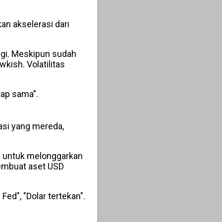
an akselerasi dari
nggi. Meskipun sudah
wkish. Volatilitas
tap sama".
lasi yang mereda,
d untuk melonggarkan
membuat aset USD
ed", "Dolar tertekan".