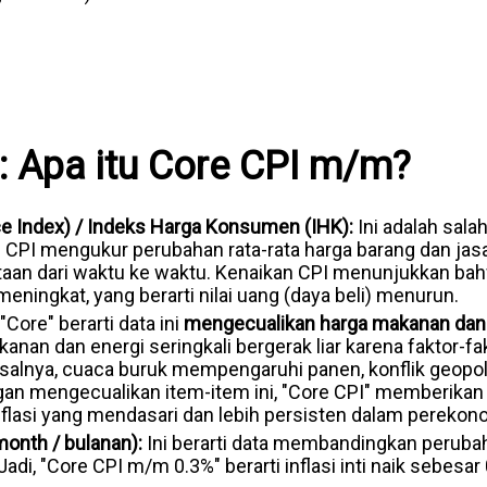
: Apa itu Core CPI m/m?
e Index) / Indeks Harga Konsumen (IHK):
Ini adalah salah
. CPI mengukur perubahan rata-rata harga barang dan jasa
aan dari waktu ke waktu. Kenaikan CPI menunjukkan bah
ningkat, yang berarti nilai uang (daya beli) menurun.
Core" berarti data ini
mengecualikan harga makanan dan 
anan dan energi seringkali bergerak liar karena faktor-fak
lnya, cuaca buruk mempengaruhi panen, konflik geopo
gan mengecualikan item-item ini, "Core CPI" memberikan
inflasi yang mendasari dan lebih persisten dalam perekon
onth / bulanan):
Ini berarti data membandingkan perubah
adi, "Core CPI m/m 0.3%" berarti inflasi inti naik sebesa