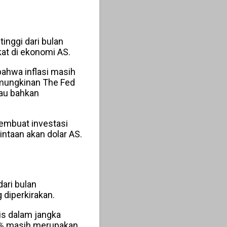
tinggi dari bulan
at di ekonomi AS.
ahwa inflasi masih
kemungkinan The Fed
tau bahkan
embuat investasi
ntaan akan dolar AS.
dari bulan
 diperkirakan.
is dalam jangka
.3% masih merupakan