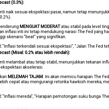
recast (0.3%):
 inti naik sesuai ekspektasi pasar, namun tetap menunjukk
0.2%).
enderung
MENGUAT MODERAT
atau stabil pada level ti
an inflasi inti ini tetap mendukung narasi The Fed yang ha
gi skenario "beat" yang signifikan.
:
"Inflasi terkendali sesuai ekspektasi", "Jalan The Fed te
recast (Misal: 0.2% atau lebih rendah):
 inti melambat atau tetap stabil, menunjukkan tekanan inf
ekspektasi akselerasi.
akan
MELEMAH TAJAM
. Ini akan memicu harapan The Fe
lebih cepat atau mengurangi retorika hawkish mereka, 
:
"Inflasi mereda", "Harapan pemotongan suku bunga The F