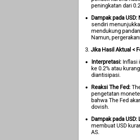
peningkatan dari 0.2
Dampak pada USD:
sendiri menunjukkan
mendukung pandang
Namun, pergerakanny
3.
Jika Hasil Aktual < 
Interpretasi:
Inflasi
ke 0.2% atau kurang
diantisipasi.
Reaksi The Fed:
The
pengetatan moneter 
bahwa The Fed akan
dovish.
Dampak pada USD:
membuat USD kurang
AS.