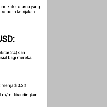
 indikator utama yang
eputusan kebijakan
USD:
ekitar 2%) dan
sial bagi mereka.
t menjadi 0.3%.
PI m/m dibandingkan