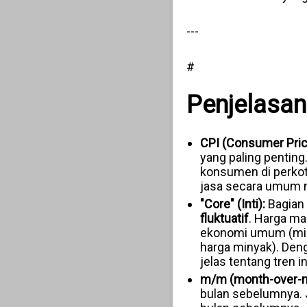
---
#
Penjelasan
CPI (Consumer Pric
yang paling penting
konsumen di perkot
jasa secara umum me
"Core" (Inti):
Bagian "
fluktuatif
. Harga mak
ekonomi umum (misa
harga minyak). Den
jelas tentang tren 
m/m (month-over-m
bulan sebelumnya. J