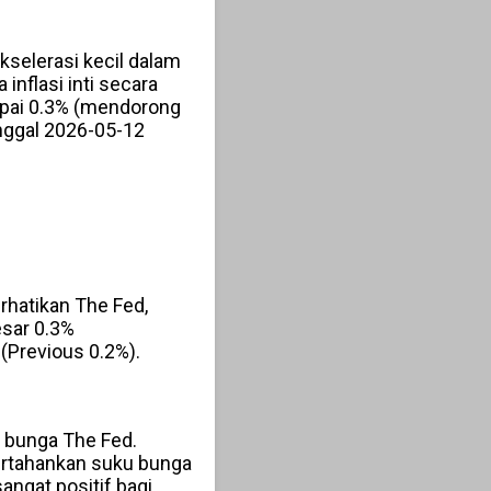
kselerasi kecil dalam
 inflasi inti secara
apai 0.3% (mendorong
nggal 2026-05-12
erhatikan The Fed,
esar 0.3%
(Previous 0.2%).
 bunga The Fed.
pertahankan suku bunga
ngat positif bagi