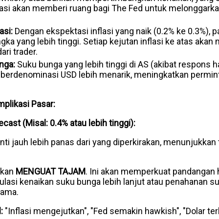
asi akan memberi ruang bagi The Fed untuk melonggarkan
asi:
Dengan ekspektasi inflasi yang naik (0.2% ke 0.3%), 
ngka yang lebih tinggi. Setiap kejutan inflasi ke atas ak
ri trader.
nga:
Suku bunga yang lebih tinggi di AS (akibat respons 
berdenominasi USD lebih menarik, meningkatkan permint
mplikasi Pasar:
ecast (Misal: 0.4% atau lebih tinggi):
 inti jauh lebih panas dari yang diperkirakan, menunjukkan 
akan
MENGUAT TAJAM
. Ini akan memperkuat pandangan 
asi kenaikan suku bunga lebih lanjut atau penahanan su
lama.
:
"Inflasi mengejutkan", "Fed semakin hawkish", "Dolar ter