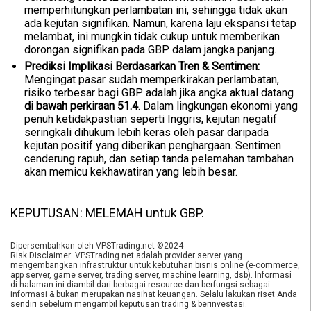
memperhitungkan perlambatan ini, sehingga tidak akan
ada kejutan signifikan. Namun, karena laju ekspansi tetap
melambat, ini mungkin tidak cukup untuk memberikan
dorongan signifikan pada GBP dalam jangka panjang.
Prediksi Implikasi Berdasarkan Tren & Sentimen:
Mengingat pasar sudah memperkirakan perlambatan,
risiko terbesar bagi GBP adalah jika angka aktual datang
di bawah perkiraan 51.4
. Dalam lingkungan ekonomi yang
penuh ketidakpastian seperti Inggris, kejutan negatif
seringkali dihukum lebih keras oleh pasar daripada
kejutan positif yang diberikan penghargaan. Sentimen
cenderung rapuh, dan setiap tanda pelemahan tambahan
akan memicu kekhawatiran yang lebih besar.
KEPUTUSAN: MELEMAH untuk GBP.
Dipersembahkan oleh VPSTrading.net ©2024
Risk Disclaimer: VPSTrading.net adalah provider server yang
mengembangkan infrastruktur untuk kebutuhan bisnis online (e-commerce,
app server, game server, trading server, machine learning, dsb). Informasi
di halaman ini diambil dari berbagai resource dan berfungsi sebagai
informasi & bukan merupakan nasihat keuangan. Selalu lakukan riset Anda
sendiri sebelum mengambil keputusan trading & berinvestasi.