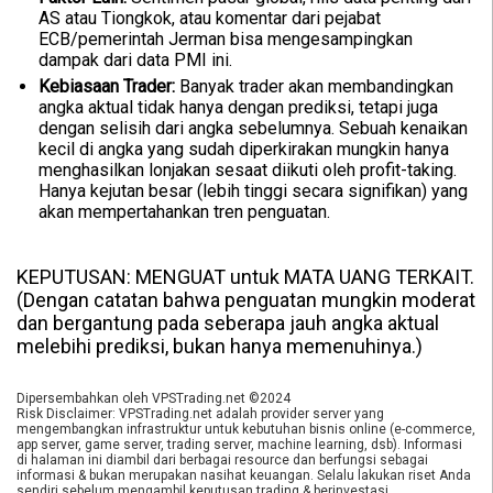
AS atau Tiongkok, atau komentar dari pejabat
ECB/pemerintah Jerman bisa mengesampingkan
dampak dari data PMI ini.
Kebiasaan Trader:
Banyak trader akan membandingkan
angka aktual tidak hanya dengan prediksi, tetapi juga
dengan selisih dari angka sebelumnya. Sebuah kenaikan
kecil di angka yang sudah diperkirakan mungkin hanya
menghasilkan lonjakan sesaat diikuti oleh profit-taking.
Hanya kejutan besar (lebih tinggi secara signifikan) yang
akan mempertahankan tren penguatan.
KEPUTUSAN: MENGUAT untuk MATA UANG TERKAIT.
(Dengan catatan bahwa penguatan mungkin moderat
dan bergantung pada seberapa jauh angka aktual
melebihi prediksi, bukan hanya memenuhinya.)
Dipersembahkan oleh VPSTrading.net ©2024
Risk Disclaimer: VPSTrading.net adalah provider server yang
mengembangkan infrastruktur untuk kebutuhan bisnis online (e-commerce,
app server, game server, trading server, machine learning, dsb). Informasi
di halaman ini diambil dari berbagai resource dan berfungsi sebagai
informasi & bukan merupakan nasihat keuangan. Selalu lakukan riset Anda
sendiri sebelum mengambil keputusan trading & berinvestasi.