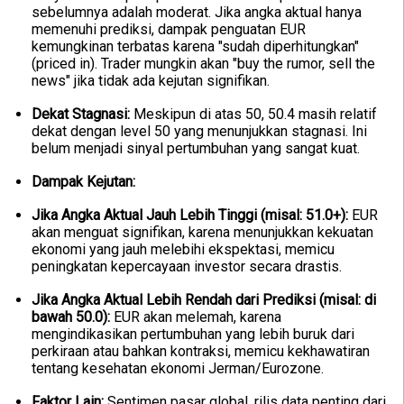
sebelumnya adalah moderat. Jika angka aktual hanya
memenuhi prediksi, dampak penguatan EUR
kemungkinan terbatas karena "sudah diperhitungkan"
(priced in). Trader mungkin akan "buy the rumor, sell the
news" jika tidak ada kejutan signifikan.
Dekat Stagnasi:
Meskipun di atas 50, 50.4 masih relatif
dekat dengan level 50 yang menunjukkan stagnasi. Ini
belum menjadi sinyal pertumbuhan yang sangat kuat.
Dampak Kejutan:
Jika Angka Aktual Jauh Lebih Tinggi (misal: 51.0+):
EUR
akan menguat signifikan, karena menunjukkan kekuatan
ekonomi yang jauh melebihi ekspektasi, memicu
peningkatan kepercayaan investor secara drastis.
Jika Angka Aktual Lebih Rendah dari Prediksi (misal: di
bawah 50.0):
EUR akan melemah, karena
mengindikasikan pertumbuhan yang lebih buruk dari
perkiraan atau bahkan kontraksi, memicu kekhawatiran
tentang kesehatan ekonomi Jerman/Eurozone.
Faktor Lain:
Sentimen pasar global, rilis data penting dari