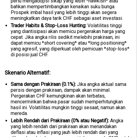
perlu mengadopsi sikap yang lebih *hawkish* atau
bahkan mempertimbangkan kenaikan suku bunga.
Prospek imbal hasil yang lebih tinggi akan segera
meningkatkan daya tarik CHF sebagai aset investasi.
Trader Habits & Stop-Loss Hunting:
Volatilitas tinggi
yang diantisipasi akan memicu pergerakan harga yang
cepat. Jika angka rilis sedikit melebihi prakiraan, ini
dapat memicu *short covering* atau *long positioning*
yang agresif, yang diperkuat oleh pemicuan *stop-loss*
di posisi jual CHF.
Skenario Alternatif:
Sama dengan Prakiraan (0.1%):
Jika angka aktual sama
persis dengan prakiraan, dampak akan minimal.
Pergerakan CHF kemungkinan akan terbatas,
mencerminkan bahwa pasar sudah memperhitungkan
hasil ini. Volatilitas mungkin tinggi sesaat, namun akan
mereda.
Lebih Rendah dari Prakiraan (0% atau Negatif):
Angka
yang lebih rendah dari prakiraan akan menandakan
deflasi atau inflasi yang jauh lebih rendah dari yang