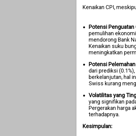
Kenaikan CPI, meskipu
Potensi Penguatan
pemulihan ekonomi S
mendorong Bank Na
Kenaikan suku bunga
meningkatkan permi
Potensi Pelemahan C
dari prediksi (0.1%
berkelanjutan, hal
Swiss kurang meng
Volatilitas yang Ting
yang signifikan pad
Pergerakan harga ak
terhadapnya.
Kesimpulan: