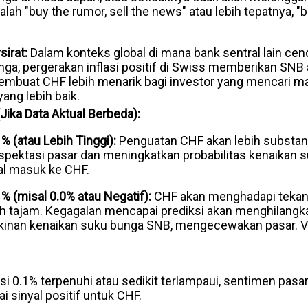
lah "buy the rumor, sell the news" atau lebih tepatnya, "b
sirat:
Dalam konteks global di mana bank sentral lain c
a, pergerakan inflasi positif di Swiss memberikan SNB 
 membuat CHF lebih menarik bagi investor yang mencari 
yang lebih baik.
(Jika Data Aktual Berbeda):
1% (atau Lebih Tinggi):
Penguatan CHF akan lebih substansi
pektasi pasar dan meningkatkan probabilitas kenaikan 
l masuk ke CHF.
1% (misal 0.0% atau Negatif):
CHF akan menghadapi tekana
 tajam. Kegagalan mencapai prediksi akan menghilangkan
kinan kenaikan suku bunga SNB, mengecewakan pasar. Vola
i 0.1% terpenuhi atau sedikit terlampaui, sentimen pas
i sinyal positif untuk CHF.