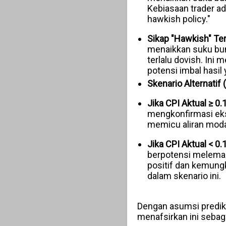
Kebiasaan trader ada
hawkish policy."
Sikap "Hawkish" Ter
menaikkan suku bung
terlalu dovish. Ini
potensi imbal hasil 
Skenario Alternatif 
Jika CPI Aktual ≥ 0.
mengkonfirmasi eks
memicu aliran moda
Jika CPI Aktual < 0.
berpotensi melemah
positif dan kemung
dalam skenario ini.
Dengan asumsi prediks
menafsirkan ini sebaga