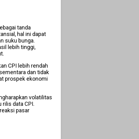
sebagai tanda
sial, hal ini dapat
n suku bunga.
l lebih tinggi,
t.
kan CPI lebih rendah
 sementara dan tidak
hat prospek ekonomi
gharapkan volatilitas
ilis data CPI.
 reaksi pasar