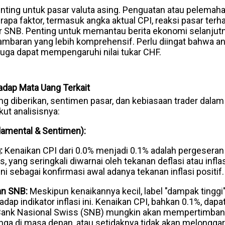
penting untuk pasar valuta asing. Penguatan atau pelema
apa faktor, termasuk angka aktual CPI, reaksi pasar terh
 SNB. Penting untuk memantau berita ekonomi selanjutn
baran yang lebih komprehensif. Perlu diingat bahwa anali
juga dapat mempengaruhi nilai tukar CHF.
adap Mata Uang Terkait
ng diberikan, sentimen pasar, dan kebiasaan trader dala
kut analisisnya:
amental & Sentimen):
:
Kenaikan CPI dari 0.0% menjadi 0.1% adalah pergeseran
s, yang seringkali diwarnai oleh tekanan deflasi atau infl
ni sebagai konfirmasi awal adanya tekanan inflasi positif.
an SNB:
Meskipun kenaikannya kecil, label "dampak tingg
adap indikator inflasi ini. Kenaikan CPI, bahkan 0.1%, da
Bank Nasional Swiss (SNB) mungkin akan mempertimban
ga di masa depan, atau setidaknya tidak akan melonggar