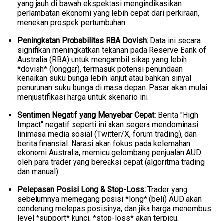
yang jauh di bawah ekspektasi mengindikasikan
perlambatan ekonomi yang lebih cepat dari perkiraan,
menekan prospek pertumbuhan.
Peningkatan Probabilitas RBA Dovish:
Data ini secara
signifikan meningkatkan tekanan pada Reserve Bank of
Australia (RBA) untuk mengambil sikap yang lebih
*dovish* (longgar), termasuk potensi penundaan
kenaikan suku bunga lebih lanjut atau bahkan sinyal
penurunan suku bunga di masa depan. Pasar akan mulai
menjustifikasi harga untuk skenario ini.
Sentimen Negatif yang Menyebar Cepat:
Berita "High
Impact" negatif seperti ini akan segera mendominasi
linimasa media sosial (Twitter/X, forum trading), dan
berita finansial. Narasi akan fokus pada kelemahan
ekonomi Australia, memicu gelombang penjualan AUD
oleh para trader yang bereaksi cepat (algoritma trading
dan manual).
Pelepasan Posisi Long & Stop-Loss:
Trader yang
sebelumnya memegang posisi *long* (beli) AUD akan
cenderung melepas posisinya, dan jika harga menembus
level *support* kunci, *stop-loss* akan terpicu,