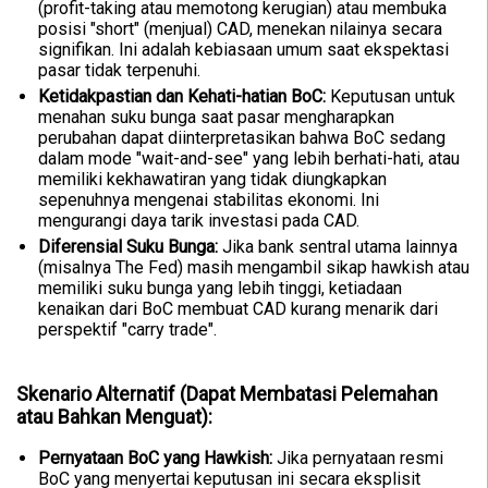
(profit-taking atau memotong kerugian) atau membuka
posisi "short" (menjual) CAD, menekan nilainya secara
signifikan. Ini adalah kebiasaan umum saat ekspektasi
pasar tidak terpenuhi.
Ketidakpastian dan Kehati-hatian BoC:
Keputusan untuk
menahan suku bunga saat pasar mengharapkan
perubahan dapat diinterpretasikan bahwa BoC sedang
dalam mode "wait-and-see" yang lebih berhati-hati, atau
memiliki kekhawatiran yang tidak diungkapkan
sepenuhnya mengenai stabilitas ekonomi. Ini
mengurangi daya tarik investasi pada CAD.
Diferensial Suku Bunga:
Jika bank sentral utama lainnya
(misalnya The Fed) masih mengambil sikap hawkish atau
memiliki suku bunga yang lebih tinggi, ketiadaan
kenaikan dari BoC membuat CAD kurang menarik dari
perspektif "carry trade".
Skenario Alternatif (Dapat Membatasi Pelemahan
atau Bahkan Menguat):
Pernyataan BoC yang Hawkish:
Jika pernyataan resmi
BoC yang menyertai keputusan ini secara eksplisit