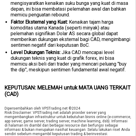
mengisyaratkan kenaikan suku bunga yang kuat di masa
depan, ini bisa membatasi pelemahan awal dan bahkan
memicu penguatan rebound.
Faktor Eksternal yang Kuat:
Kenaikan tajam harga
komoditas utama Kanada (seperti minyak) atau
pelemahan signifikan Dolar AS secara global dapat
memberikan dukungan eksternal bagi CAD, mengimbangi
sentimen negatif dari keputusan BoC.
Level Dukungan Teknis:
Jika CAD mencapai level
dukungan teknis yang kuat di grafik forex, ini bisa
memicu aksi beli dari trader yang mencari peluang "buy
the dip", meskipun sentimen fundamental awal negatif.
KEPUTUSAN: MELEMAH untuk MATA UANG TERKAIT
(CAD)
Dipersembahkan oleh VPSTrading.net ©2024
Risk Disclaimer: VPSTrading.net adalah provider server yang
mengembangkan infrastruktur untuk kebutuhan bisnis online (e-commerce,
app server, game server, trading server, machine learning, dsb). Informasi
di halaman ini diambil dari berbagai resource dan berfungsi sebagai
informasi & bukan merupakan nasihat keuangan. Selalu lakukan riset Anda
sendiri sebelum mengambil keputusan trading & berinvestasi.