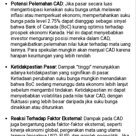
Potensi Pelemahan CAD:
Jika pasar secara luas
mengantisipasi kenaikan suku bunga untuk melawan
inflasi atau memperkuat ekonomi, mempertahankan suku
bunga pada level 2.75% dapat dianggap sebagai sinyal
bahwa Bank of Canada (BoC) kurang optimis terhadap
prospek ekonomi Kanada. Hal ini dapat menyebabkan
investor mengurangi posisi mereka dalam CAD,
mengakibatkan pelemahan nilai tukar terhadap mata uang
lainnya. Para spekulan mungkin akan menjual CAD karena
harapan keuntungan yang lebih rendah.
Ketidakpastian Pasar:
Dampak "tinggi" menunjukkan
adanya ketidakpastian yang signifikan di pasar.
Ketiadaan perubahan suku bunga mungkin menandakan
bahwa BoC sedang menunggu data ekonomi lebih lanjut
sebelum mengambil tindakan. Ketidakpastian ini dapat
menyebabkan volatilitas pada nilai tukar CAD, dengan
fluktuasi yang lebih besar daripada jika suku bunga
dinaikkan atau diturunkan.
Reaksi Terhadap Faktor Eksternal:
Dampak pada CAD
juga bergantung pada faktor-faktor eksternal, seperti
kinerja ekonomi global, pergerakan mata uang utama
lainnya (misalnya USD, EUR), dan gejolak geopolitik. Jika