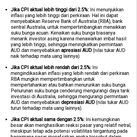
Jika CPI aktual lebih tinggi dari 2.5%:
Ini menunjukkan
inflasi yang lebih tinggi dari perkiraan. Hal ini dapat
menyebabkan Reserve Bank of Australia (RBA), bank
sentral Australia, untuk mempertimbangkan menaikkan
suku bunga acuan. Kenaikan suku bunga biasanya
menarik investor asing karena menawarkan imbal hasil
yang lebih tinggi, sehingga meningkatkan permintaan
AUD dan menyebabkan
apresiasi AUD
(nilai tukar AUD
naik terhadap mata uang lainnya).
Jika CPI aktual lebih rendah dari 2.5%:
Ini
mengindikasikan inflasi yang lebih rendah dari perkiraan.
RBA mungkin mempertimbangkan untuk
mempertahankan atau bahkan menurunkan suku bunga.
Penurunan suku bunga cenderung mengurangi daya tarik
investasi di Australia, sehingga mengurangi permintaan
AUD dan menyebabkan
depresiasi AUD
(nilai tukar AUD
turun terhadap mata uang lainnya).
Jika CPI aktual sama dengan 2.5%:
Ini kemungkinan
besar akan menghasilkan reaksi pasar yang relatif netral,
meskipun tetap ada potensi volatilitas tergantung pada
bagaimana pasar menafsirkan angka tersebut dalam