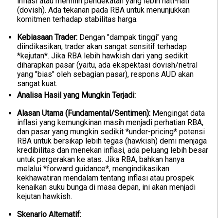
inflasi atau memilih pendekatan yang lebih hati-hati
(dovish). Ada tekanan pada RBA untuk menunjukkan
komitmen terhadap stabilitas harga.
Kebiasaan Trader:
Dengan "dampak tinggi" yang
diindikasikan, trader akan sangat sensitif terhadap
*kejutan*. Jika RBA lebih hawkish dari yang sedikit
diharapkan pasar (yaitu, ada ekspektasi dovish/netral
yang "bias" oleh sebagian pasar), respons AUD akan
sangat kuat.
Analisa Hasil yang Mungkin Terjadi:
Alasan Utama (Fundamental/Sentimen):
Mengingat data
inflasi yang kemungkinan masih menjadi perhatian RBA,
dan pasar yang mungkin sedikit *under-pricing* potensi
RBA untuk bersikap lebih tegas (hawkish) demi menjaga
kredibilitas dan menekan inflasi, ada peluang lebih besar
untuk pergerakan ke atas. Jika RBA, bahkan hanya
melalui *forward guidance*, mengindikasikan
kekhawatiran mendalam tentang inflasi atau prospek
kenaikan suku bunga di masa depan, ini akan menjadi
kejutan hawkish.
Skenario Alternatif: