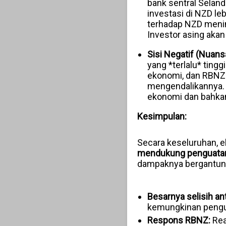
bank sentral Selan
investasi di NZD le
terhadap NZD menin
Investor asing akan
Sisi Negatif (Nuans
yang *terlalu* tingg
ekonomi, dan RBNZ 
mengendalikannya. 
ekonomi dan bahkan
Kesimpulan:
Secara keseluruhan, e
mendukung penguata
dampaknya bergantung
Besarnya selisih an
kemungkinan pengu
Respons RBNZ:
Rea