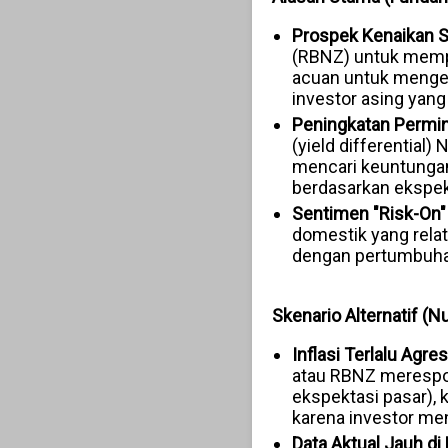
Prospek Kenaikan 
(RBNZ) untuk mempe
acuan untuk mengend
investor asing yang
Peningkatan Permin
(yield differential
mencari keuntungan 
berdasarkan ekspekta
Sentimen "Risk-On"
domestik yang relat
dengan pertumbuhan 
Skenario Alternatif (
Inflasi Terlalu Agr
atau RBNZ merespon
ekspektasi pasar), 
karena investor mena
Data Aktual Jauh d