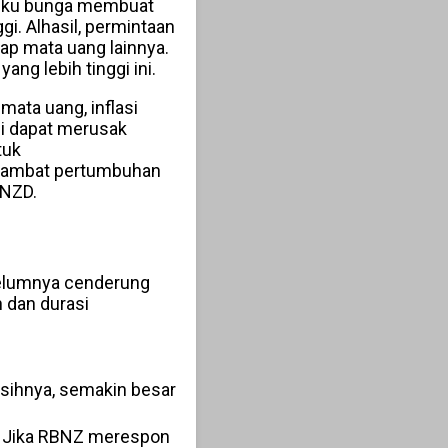
 suku bunga membuat
gi. Alhasil, permintaan
ap mata uang lainnya.
ng lebih tinggi ini.
ata uang, inflasi
ali dapat merusak
tuk
rlambat pertumbuhan
 NZD.
ebelumnya cenderung
 dan durasi
sihnya, semakin besar
. Jika RBNZ merespon