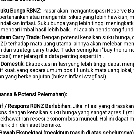
Suku Bunga RBNZ:
Pasar akan mengantisipasi Reserve B
rtahankan atau mengambil sikap yang lebih hawkish, 
alikan inflasi. Suku bunga yang lebih tinggi meningkatk
 mencari imbal hasil lebih baik. Ini adalah pendorong fu
taan Carry Trade:
Dengan potensi kenaikan suku bunga, di
) NZD terhadap mata uang utama lainnya akan melebar, men
dari strategi carry trade. Trader sering kali "buy the ru
si) menjelang rilis data penting seperti ini.
 Domestik:
Ekspektasi inflasi yang lebih tinggi dapat men
if kuat, yang secara umum positif untuk mata uang lokal, 
yang berkelanjutan (bukan inflasi stagflasi).
Nuansa & Potensi Pelemahan):
esif / Respons RBNZ Berlebihan:
Jika inflasi yang dirasakan 
s dengan kenaikan suku bunga yang sangat agresif (misa
kekhawatiran resesi ekonomi bisa muncul. Hal ini dapat 
rik diri dari aset berisiko.
i Bawah Ekspektasi (meskipun masih di atas sebelumnya)