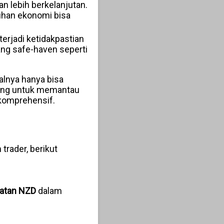
n lebih berkelanjutan.
buhan ekonomi bisa
terjadi ketidakpastian
ang safe-haven seperti
ualnya hanya bisa
enting untuk memantau
 komprehensif.
trader, berikut
atan NZD
dalam