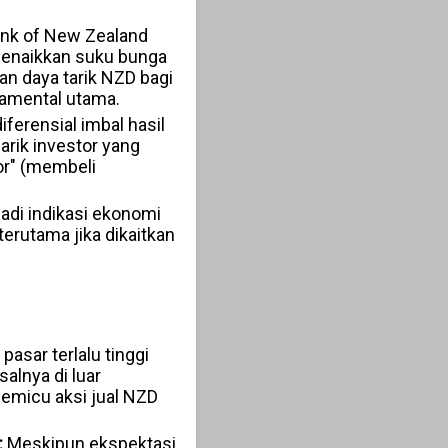
ank of New Zealand
menaikkan suku bunga
an daya tarik NZD bagi
ndamental utama.
ferensial imbal hasil
arik investor yang
mor" (membeli
jadi indikasi ekonomi
terutama jika dikaitkan
pasar terlalu tinggi
lnya di luar
memicu aksi jual NZD
:
Meskipun ekspektasi