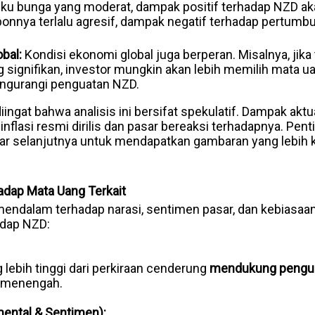
ku bunga yang moderat, dampak positif terhadap NZD aka
sponnya terlalu agresif, dampak negatif terhadap pertum
bal:
Kondisi ekonomi global juga berperan. Misalnya, jika 
 signifikan, investor mungkin akan lebih memilih mata u
ngurangi penguatan NZD.
diingat bahwa analisis ini bersifat spekulatif. Dampak akt
 inflasi resmi dirilis dan pasar bereaksi terhadapnya. P
asar selanjutnya untuk mendapatkan gambaran yang lebih
adap Mata Uang Terkait
mendalam terhadap narasi, sentimen pasar, dan kebiasaan 
adap NZD:
g lebih tinggi dari perkiraan cenderung
mendukung pengu
a menengah.
ental & Sentimen):