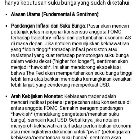
hanya keputusan suku bunga yang sudah diketahui.
Alasan Utama (Fundamental & Sentimen):
Pandangan Inflasi dan Suku Bunga:
Pasar akan mencari
petunjuk jelas mengenai konsensus anggota FOMC
terhadap trajectory inflasi dan pertumbuhan ekonomi AS
di masa depan. Jika notulen menunjukkan kekhawatiran
yang *lebih tinggi* terhadap inflasi persisten atau
resistensi yang kuat terhadap pemotongan suku bunga
dalam waktu dekat ("higher for longer"), sentimen akan
menjadi *hawkish*. Ini akan mendorong ekspektasi
bahwa The Fed akan mempertahankan suku bunga tinggi
lebih lama atau bahkan membuka kemungkinan kenaikan
lebih lanjut, yang cenderung memperkuat USD.
Arah Kebijakan Moneter:
Kebiasaan trader adalah
mencari indikasi potensi perpecahan atau konsensus di
antara anggota FOMC. Semakin seragam pandangan
*hawkish* (mendukung pengetatan/menahan suku
bunga), semakin kuat USD. Sebaliknya, jika notulen
menyoroti kekhawatiran terhadap pertumbuhan ekonomi
atau meningkatnya dukungan untuk "pivot" (pelonggaran
kebijakan/pemotongan suku bunga), sentimen akan