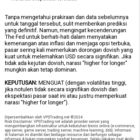
Tanpa mengetahui prakiraan dan data sebelumnya
untuk tanggal tersebut, sulit memberikan prediksi
yang definitif. Namun, mengingat kecenderungan
The Fed untuk berhati-hati dalam menyatakan
kemenangan atas inflasi dan menjaga opsi terbuka,
pasar sering kali memerlukan dorongan dovish yang
kuat untuk melemahkan USD secara signifikan. Jika
tidak ada kejutan dovish, narasi "higher for longer"
mungkin akan tetap dominan.
KEPUTUSAN:
MENGUAT (dengan volatilitas tinggi,
jika notulen tidak secara signifikan dovish dari
ekspektasi pasar saat ini atau justru memperkuat
narasi "higher for longer").
Dipersembahkan oleh VPSTrading.net ©2024
Risk Disclaimer: VPSTrading.net adalah provider server yang
mengembangkan infrastruktur untuk kebutuhan bisnis online (e-commerce,
app server, game server, trading server, machine learning, dsb). Informasi
di halaman ini diambil dari berbagai resource dan berfungsi sebagai
informasi & bukan merupakan nasihat keuangan. Selalu lakukan riset Anda