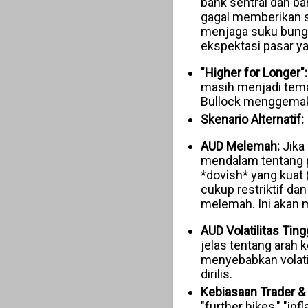
bank sentral dan b
gagal memberikan s
menjaga suku bunga 
ekspektasi pasar ya
"Higher for Longer":
masih menjadi tema
Bullock menggemaka
Skenario Alternatif:
AUD Melemah:
Jika
mendalam tentang pe
*dovish* yang kuat
cukup restriktif da
melemah. Ini akan m
AUD Volatilitas Ting
jelas tentang arah 
menyebabkan volatil
dirilis.
Kebiasaan Trader & 
"further hikes," "in