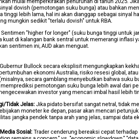
ahkan mulai memperkirakan penurunan di tahun 2025. Jik
inyal dovish (pemotongan suku bunga) atau bahkan men
tinggi lebih lama, hal ini akan dianggap sebagai sinyal ha
ng mungkin sedikit "terlalu dovish" untuk RBA.
Sentimen "higher for longer" (suku bunga tinggi untuk ja
 kuat di kalangan bank sentral untuk memerangi inflasi 
n sentimen ini, AUD akan menguat.
 Gubernur Bullock secara eksplisit mengungkapkan kekh
rtumbuhan ekonomi Australia, risiko resesi global, ata
 (misalnya, secara gamblang menyebutkan bahwa suku bu
n memprediksi pemotongan suku bunga lebih awal dari per
engecewakan investor yang mencari imbal hasil lebih tin
gi/Tidak Jelas:
Jika pidato bersifat sangat netral, tidak 
kebijakan moneter ke depan, pasar akan mencari petunjuk la
itas jangka pendek tanpa arah yang jelas, sampai data e
Media Sosial:
Trader cenderung bereaksi cepat terhadap k
flation remains a concern," vs. "economic slowdown," "data