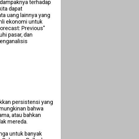
s dampaknya terhadap
ita dapat
a uang lainnya yang
ahli ekonomi untuk
orecast: Previous"
hi pasar, dan
enganalisis
ukkan persistensi yang
kemungkinan bahwa
ama, atau bahkan
idak mereda.
nga untuk banyak