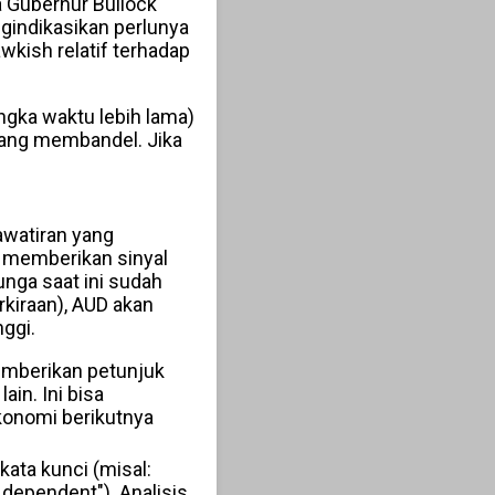
a Gubernur Bullock
gindikasikan perlunya
wkish relatif terhadap
ngka waktu lebih lama)
yang membandel. Jika
awatiran yang
u memberikan sinyal
nga saat ini sudah
kiraan), AUD akan
ggi.
memberikan petunjuk
in. Ini bisa
konomi berikutnya
ata kunci (misal:
 dependent"). Analisis