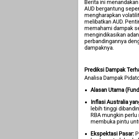
Berita ini menandakan
AUD bergantung sepenu
mengharapkan volatil
melibatkan AUD. Pentin
memahami dampak seben
mengindikasikan adan
perbandingannya deng
dampaknya.
Prediksi Dampak Terh
Analisa Dampak Pidat
Alasan Utama (Fund
Inflasi Australia ya
lebih tinggi diban
RBA mungkin perlu 
membuka pintu untuk
Ekspektasi Pasar:
P