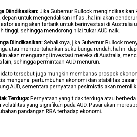
a Diindikasikan:
Jika Gubernur Bullock mengindikasikan
 depan untuk mengendalikan inflasi, hal ini akan cender
estor asing akan tertarik untuk berinvestasi di Australi
ih tinggi, sehingga mendorong nilai tukar AUD naik.
ga Diindikasikan:
Sebaliknya, jika Gubernur Bullock men
ga atau mempertahankan suku bunga rendah, hal ini dapa
in akan mengurangi investasi mereka di Australia, menca
ara lain, sehingga permintaan AUD menurun.
idato tersebut juga mungkin membahas prospek ekonomi
tis mengenai pertumbuhan ekonomi dan stabilitas pasar 
g AUD, sementara pernyataan pesimistis akan memiliki 
dak Terduga:
Pernyataan yang tidak terduga atau berbeda 
volatilitas yang signifikan pada AUD. Pasar akan meres
rubahan pandangan RBA terhadap ekonomi.