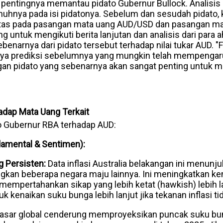
 pentingnya memantau pidato Gubernur Bullock. Analisi
hnya pada isi pidatonya. Sebelum dan sesudah pidato, k
itas pada pasangan mata uang AUD/USD dan pasangan mat
g untuk mengikuti berita lanjutan dan analisis dari para 
arnya dari pidato tersebut terhadap nilai tukar AUD. "F
ya prediksi sebelumnya yang mungkin telah mempengaru
an pidato yang sebenarnya akan sangat penting untuk m
adap Mata Uang Terkait
o Gubernur RBA terhadap AUD:
amental & Sentimen):
ng Persisten:
Data inflasi Australia belakangan ini menunj
dingkan beberapa negara maju lainnya. Ini meningkatkan 
mempertahankan sikap yang lebih ketat (hawkish) lebih l
 kenaikan suku bunga lebih lanjut jika tekanan inflasi t
asar global cenderung memproyeksikan puncak suku bu