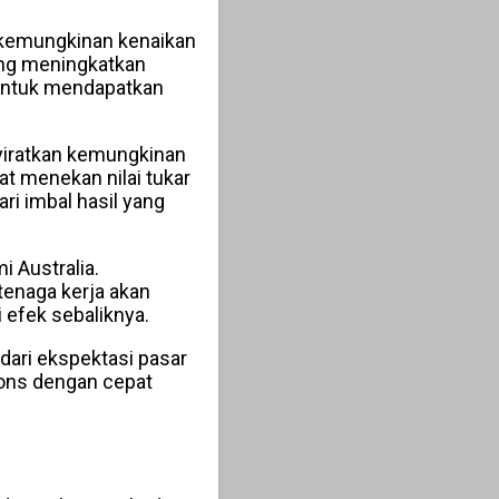
 kemungkinan kenaikan
ung meningkatkan
a untuk mendapatkan
yiratkan kemungkinan
t menekan nilai tukar
ri imbal hasil yang
 Australia.
tenaga kerja akan
efek sebaliknya.
dari ekspektasi pasar
pons dengan cepat