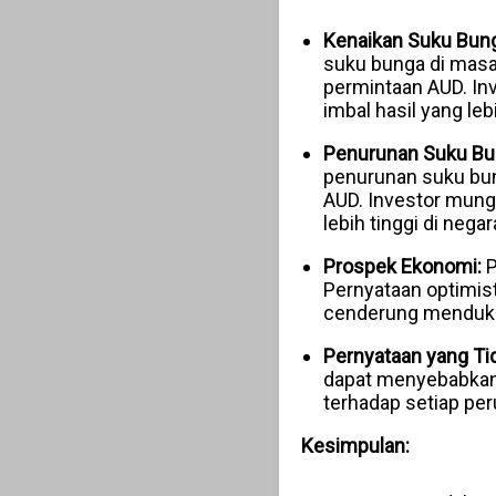
Kenaikan Suku Bung
suku bunga di masa
permintaan AUD. Inv
imbal hasil yang leb
Penurunan Suku Bun
penurunan suku bun
AUD. Investor mungk
lebih tinggi di neg
Prospek Ekonomi:
P
Pernyataan optimis
cenderung mendukun
Pernyataan yang Ti
dapat menyebabkan 
terhadap setiap pe
Kesimpulan: